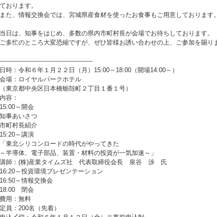
ております。
また、情報交換会では、宮城県産食材を使ったお食事もご用意しております
当日は、知事をはじめ、多数の県内市町村長が会場でお待ちしております。
ご多忙のところ大変恐縮ですが、ぜひ皆様お誘い合わせの上、ご参加を賜り
------------------------------------------------
日時：令和６年１月２２日（月）15:00～18:00（開場14:00～）
会場：ロイヤルパークホテル
（東京都中央区日本橋蛎殻町２丁目１番１号）
内容：
15:00～開会
知事あいさつ
市町村長紹介
15:20～講演
「東北シリコンロードの時代がやってきた
～半導体、電子部品、装置・材料の投資が一気加速～」
講師：(株)産業タイムズ社 代表取締役会長 泉谷 渉 氏
16:20～投資環境プレゼンテーション
16:50～情報交換会
18:00 閉会
費用：無料
定員：200名（先着）