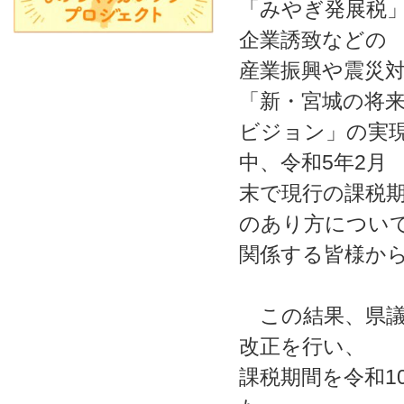
「みやぎ発展税」
企業誘致などの
産業振興や震災
「新・宮城の将
ビジョン」の実
中、令和5年2月
末で現行の課税
のあり方につい
関係する皆様か
この結果、県議
改正を行い、
課税期間を令和1