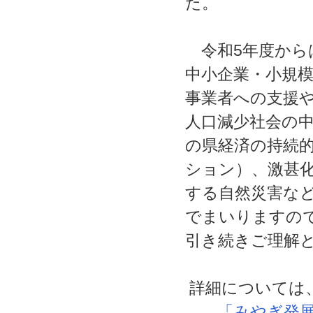
た。
令和5年度から
中小企業・小規
事業者への支援
人口減少社会の
の県経済の持続
ション）、激甚
する自然災害な
でまいりますの
引き続きご理解
詳細については、
「みやぎ発