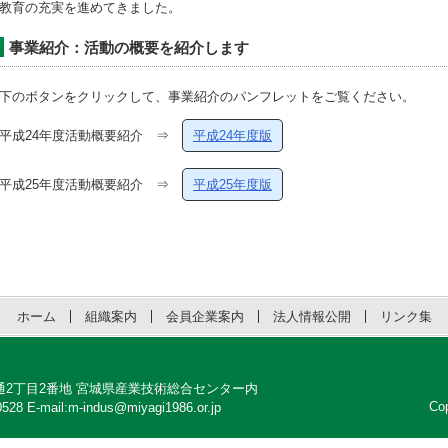
教育の充実を進めてきました。
事業紹介：活動の概要を紹介します
下のボタンをクリックして、事業紹介のパンフレットをご覧ください。
平成24年度活動概要紹介 ⇒
平成24年度版
平成25年度活動概要紹介 ⇒
平成25年度版
ホーム
組織案内
会員企業案内
法人情報公開
リンク集
区明通2丁目2番地 宮城県産業技術総合センター内
Co
528 E-mail:m-indus@miyagi1986.or.jp