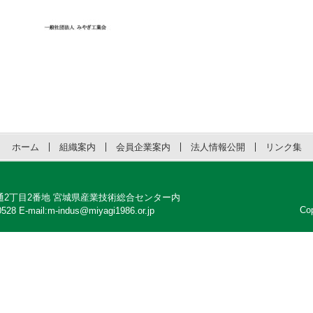
ホーム
組織案内
会員企業案内
法人情報公開
リンク集
区明通2丁目2番地 宮城県産業技術総合センター内
Co
528 E-mail:m-indus@miyagi1986.or.jp