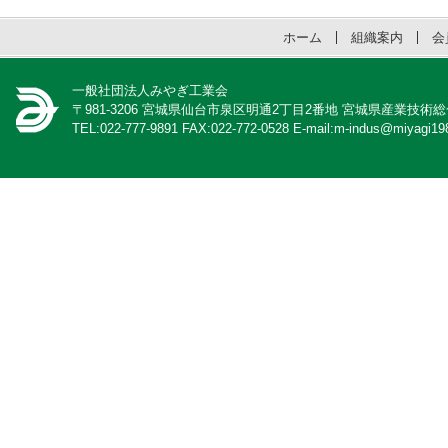
ホーム
組織案内
会
一般社団法人みやぎ工業会
〒981-3206 宮城県仙台市泉区明通2丁目2番地 宮城県産業技術
TEL:022-777-9891 FAX:022-772-0528 E-mail:m-indus@miyagi198