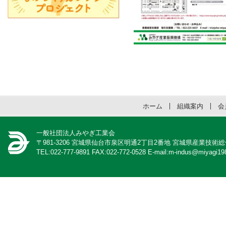
ホーム
組織案内
会
一般社団法人みやぎ工業会
〒981-3206 宮城県仙台市泉区明通2丁目2番地 宮城県産業技術
TEL:022-777-9891 FAX:022-772-0528 E-mail:m-indus@miyagi198