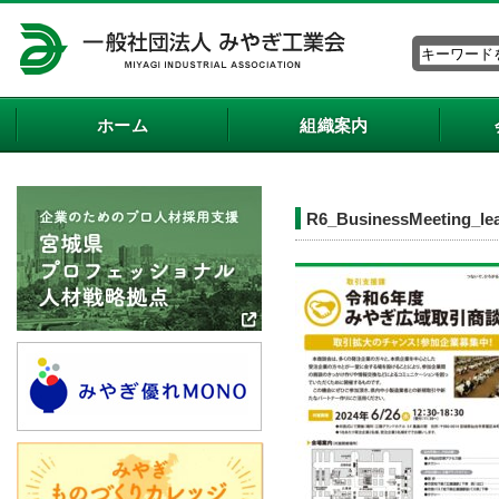
ホーム
組織案内
R6_BusinessMeeting_lea