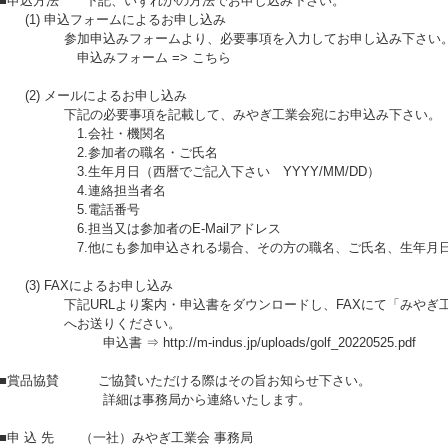
■申込方法 下記、いずれかの方法でお申し込み下さい。
(1) 申込フォームによるお申し込み
参加申込みフォームより、必要事項を入力してお申し込み下さい
申込みフォーム => こちら
(2) メールによるお申し込み
下記の必要事項を記載して、みやぎ工業会宛にお申込み下さい。
1.会社・機関名
2.参加者の職名・ご氏名
3.生年月日（西暦でご記入下さい YYYY/MM/DD）
4.連絡担当者名
5.電話番号
6.担当又は参加者のE-Mailアドレス
7.他にも参加申込される場合、その方の職名、ご氏名、生年月
(3) FAXによるお申し込み
下記URLより案内・申込書をダウンロードし、FAXにて「みやぎ工
へお送りください。
申込書 ⇒ http://m-indus.jp/uploads/golf_20220525.pdf
■賞品協賛 ご協賛いただける際はその旨お知らせ下さい。
詳細は事務局から連絡いたします。
■申 込 先 （一社）みやぎ工業会 事務局