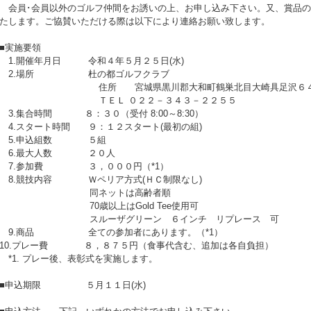
会員･会員以外のゴルフ仲間をお誘いの上、お申し込み下さい。又、賞品の
たします。ご協賛いただける際は以下により連絡お願い致します。
■実施要領
1.開催年月日 令和４年５月２５日(水)
2.場所 杜の都ゴルフクラブ
住所 宮城県黒川郡大和町鶴巣北目大崎具足沢６４
ＴＥＬ ０２２－３４３－２２５５
3.集合時間 ８：３０（受付 8:00～8:30）
4.スタート時間 ９：１２スタート(最初の組)
5.申込組数 ５組
6.最大人数 ２０人
7.参加費 ３，０００円（*1）
8.競技内容 Ｗペリア方式(ＨＣ制限なし)
同ネットは高齢者順
70歳以上はGold Tee使用可
スルーザグリーン ６インチ リプレース 可
9.商品 全ての参加者にあります。（*1）
10.プレー費 ８，８７５円（食事代含む、追加は各自負担）
*1. プレー後、表彰式を実施します。
■申込期限 ５月１１日(水)