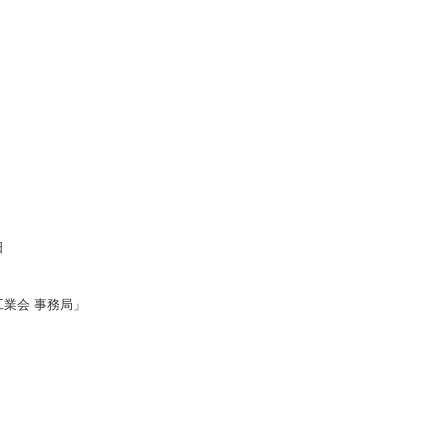
。
日
業会 事務局」