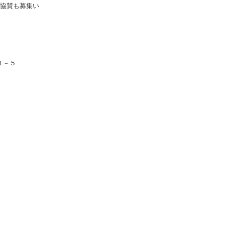
協賛も募集い
－５