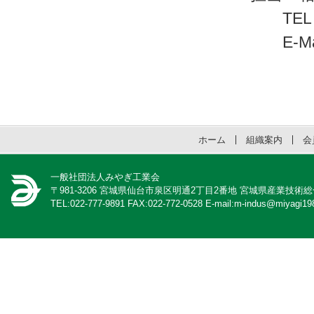
TEL：022-
E-Mai
ホーム
組織案内
会
一般社団法人みやぎ工業会
〒981-3206 宮城県仙台市泉区明通2丁目2番地 宮城県産業技術
TEL:022-777-9891 FAX:022-772-0528 E-mail:m-indus@miyagi198