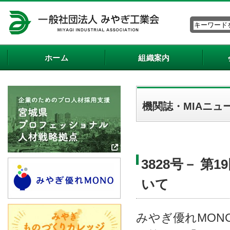
ホーム
組織案内
機関誌・MIAニュ
3828号－ 
いて
みやぎ優れMON