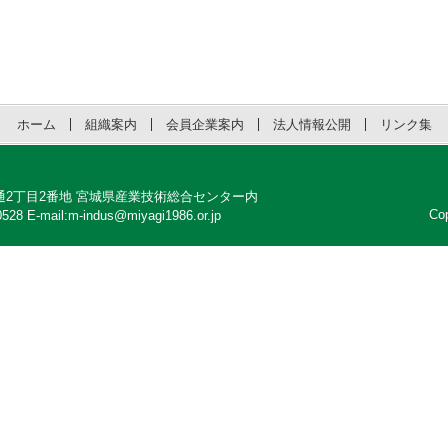
ホーム
組織案内
会員企業案内
法人情報公開
リンク集
区明通2丁目2番地 宮城県産業技術総合センター内
Co
528 E-mail:m-indus@miyagi1986.or.jp