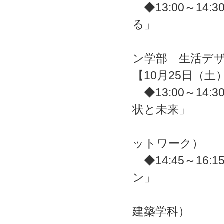
◆13:00～1
る」
畠山 雄豪
ン学部 生活デ
【10月25日（土
◆13:00～14
状と未来」
武田 真一 
ットワーク）
◆14:45～1
ン」
不破 正仁
建築学科）