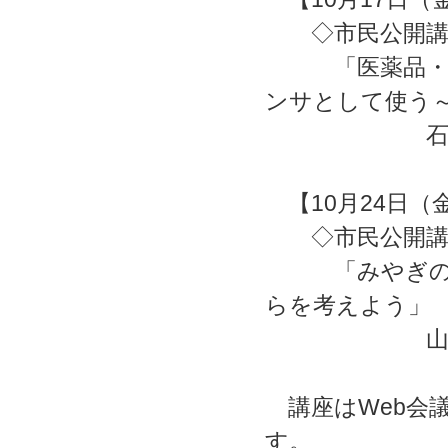
◇市民公開
「医薬品・食品
ンサとして使う
石橋 勇人
【10月24日（金）
◇市民公開講
「みやぎの水環
らを考えよう」
山田 一裕
講座はWeb会議
す。