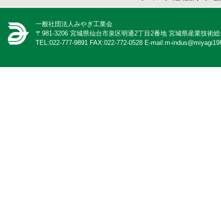
一般社団法人みやぎ工業会
〒981-3206 宮城県仙台市泉区明通2丁目2番地 宮城県産業技術
TEL:022-777-9891 FAX:022-772-0528 E-mail:m-indus@miyagi198