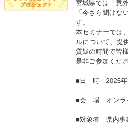
宮城県では「意
「今さら聞けない
す。
本セミナーでは
ルについて、提
質疑の時間で皆
是非ご参加くだ
■日 時 2025年6
■会 場 オンラ
■対象者 県内事