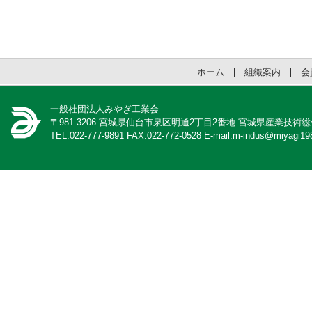
ホーム
組織案内
会
一般社団法人みやぎ工業会
〒981-3206 宮城県仙台市泉区明通2丁目2番地 宮城県産業技術
TEL:022-777-9891 FAX:022-772-0528 E-mail:m-indus@miyagi198