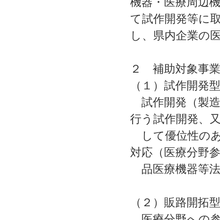
機器・医療周辺
て試作開発等に
し、県内企業の
２ 補助対象事
（１）試作開発
試作開発（製造
行う試作開発、
して優位性のあ
対応（医療分野
品医療機器等法
（２）販路開拓
医療分野への参