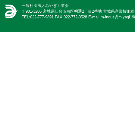
一般社団法人みやぎ工業会
〒981-3206 宮城県仙台市泉区明通2丁目2番地 宮城県産業技術
TEL:022-777-9891 FAX:022-772-0528 E-mail:m-indus@miyagi198