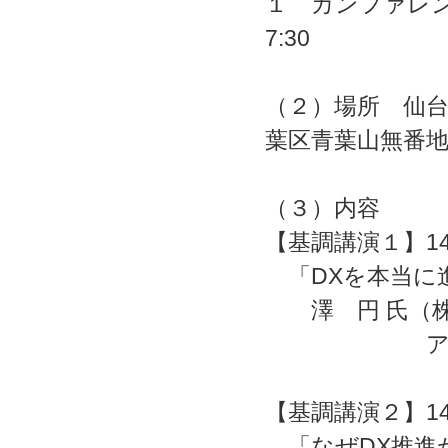
１ カンファレンス
7:30
（２）場所 仙台
葉区青葉山無番
（３）内容
【基調講演１】14:
「DXを本当に
澤 円 氏（株
アントレプ
【基調講演２】14:
「なぜDX推進