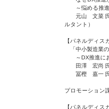
～悩める推進担
元山 文菜 氏
ルタント）
【パネルディスカッ
「中小製造業の
～DX推進にお
田澤 宏尚 氏
冨樫 嘉一 氏
ラクスクラ
プロモーション
【パネルディスカッ