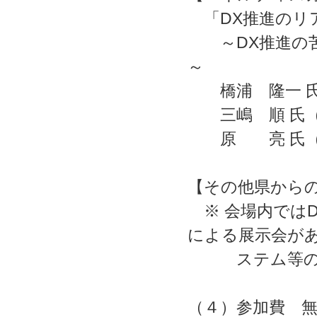
「DX推進のリ
～DX推進の苦
～
橋浦 隆一 氏
三嶋 順 氏（
原 亮 氏（エ
【その他県からのお
※ 会場内では
による展示会
ステム等のツ
（４