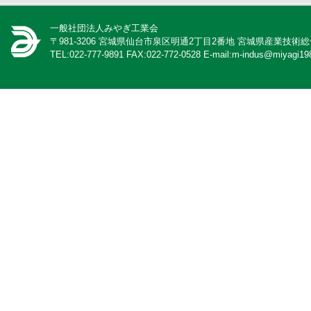
一般社団法人みやぎ工業会
〒981-3206 宮城県仙台市泉区明通2丁目2番地 宮城県産業技術
TEL:022-777-9891 FAX:022-772-0528 E-mail:m-indus@miyagi198