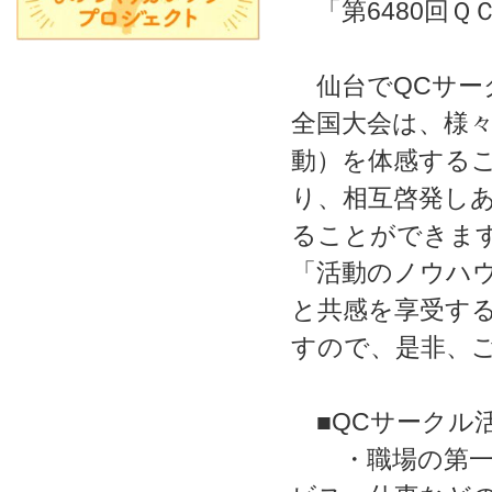
「第6480回Ｑ
仙台でQCサー
全国大会は、様々
動）を体感する
り、相互啓発し
ることができま
「活動のノウハ
と共感を享受す
すので、是非、
■QCサークル
・職場の第一線