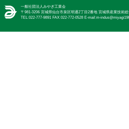
一般社団法人みやぎ工業会
〒981-3206 宮城県仙台市泉区明通2丁目2番地 宮城県産業技術
TEL:022-777-9891 FAX:022-772-0528 E-mail:m-indus@miyagi198