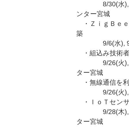
8/30(水)
ンター宮城
・ＺｉｇＢｅｅ
築
9/6(水),
・組込み技術者
9/26(火),
ター宮城
・無線通信を利
9/26(火)
・ＩｏＴセンサ
9/28(木),
ター宮城