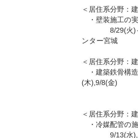
＜居住系分野：
・壁装施工の実
8/29(火)
ンター宮城
＜居住系分野：建
・建築鉄骨構造物の
(木),9/8(金)
29,
＜居住系分野：
・冷媒配管の施
9/13(水),