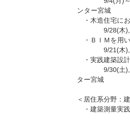
9/4(月)～
ンター宮城
・木造住宅にお
9/28(木),
・ＢＩＭを用い
9/21(木),
・実践建築設計
9/30(土),
ター宮城
＜居住系分野：建
・建築測量実践技術 9
10,