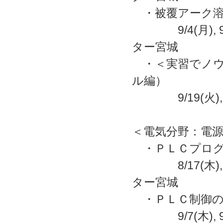
・被覆アーク溶
9/4(月),
ター宮城
・＜実習でノウ
ル編）
9/19(火),
＜電気分野：電
・ＰＬＣプログ
8/17(木),
ター宮城
・ＰＬＣ制御の
9/7(木),