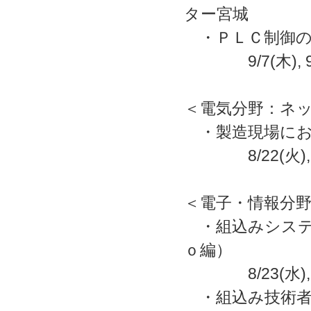
ター宮城
・ＰＬＣ制御の
9/7(木),
＜電気分野：ネ
・製造現場にお
8/22(火)
＜電子・情報分
・組込みシステ
ｏ編）
8/23(水),
・組込み技術者の