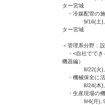
ター宮城
・冷媒配管の施
9/16(土),
ター宮城
＜管理系分野：
・<自社ででき
機器編）
8/22(火),
・機械保全に活
8/24(木)
・生産現場の機
9/4(月),