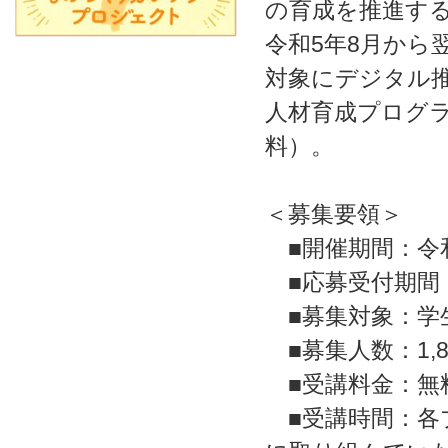
の育成を推進す
令和5年8月から
対象にデジタル
人材育成プログラ
料）。
＜募集要領＞
■開催期間：令和
■応募受付期間：6/5 
■募集対象：学
■募集人数：1,8
■受講料金：無
■受講時間：各プ