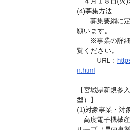
４月１８日(火)
(4)募集方法
募集要綱に定め
願います。
※事業の詳細，
覧ください。
URL：
http
n.html
【宮城県新規参
型）】
(1)対象事業・対
高度電子機械産
ループ（県内事