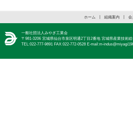
ホーム
組織案内
会
一般社団法人みやぎ工業会
〒981-3206 宮城県仙台市泉区明通2丁目2番地 宮城県産業技術
TEL:022-777-9891 FAX:022-772-0528 E-mail:m-indus@miyagi198