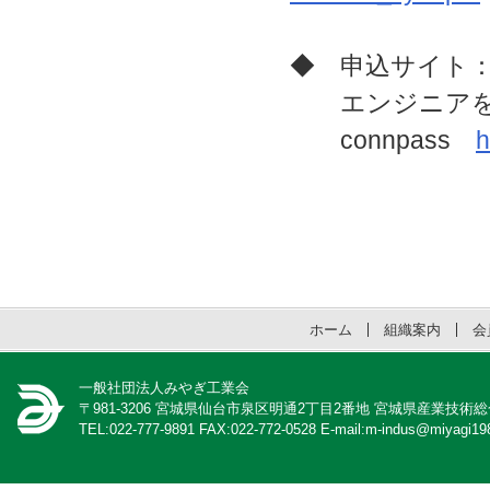
◆ 申込サイト
エンジニアをつ
connpass
h
ホーム
組織案内
会
一般社団法人みやぎ工業会
〒981-3206 宮城県仙台市泉区明通2丁目2番地 宮城県産業技術
TEL:022-777-9891 FAX:022-772-0528 E-mail:m-indus@miyagi198