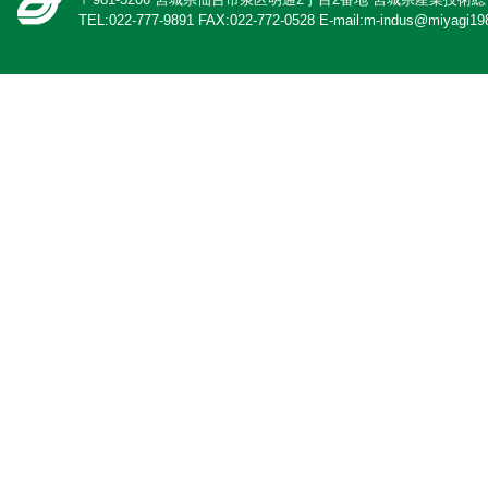
TEL:022-777-9891 FAX:022-772-0528 E-mail:m-indus@miyagi198