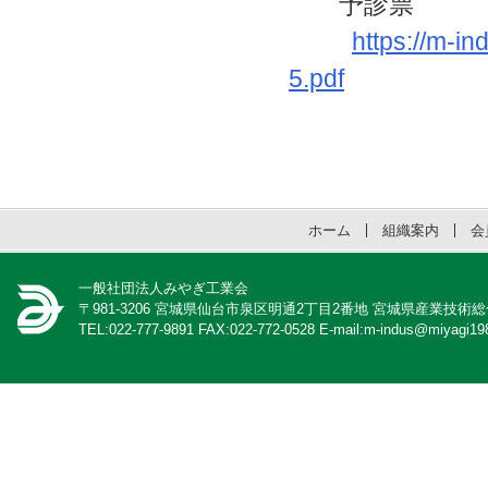
予診票
https://m-i
5.pdf
ホーム
組織案内
会
一般社団法人みやぎ工業会
〒981-3206 宮城県仙台市泉区明通2丁目2番地 宮城県産業技術
TEL:022-777-9891 FAX:022-772-0528 E-mail:m-indus@miyagi198