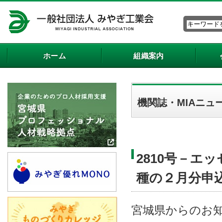
ホーム
組織案内
機関誌・MIAニュ
2810号－
種の２月分申
宮城県からのお