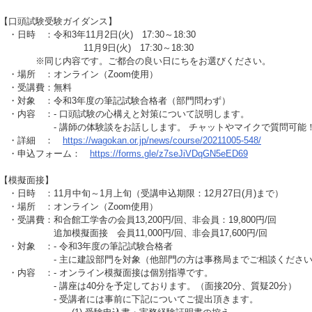
【口頭試験受験ガイダンス】
・日時 ：令和3年11月2日(火) 17:30～18:30
11月9日(火) 17:30～18:30
※同じ内容です。ご都合の良い日にちをお選びください。
・場所 ：オンライン（Zoom使用）
・受講費：無料
・対象 ：令和3年度の筆記試験合格者（部門問わず）
・内容 ：- 口頭試験の心構えと対策について説明します。
- 講師の体験談をお話しします。 チャットやマイクで質問可能
・詳細 ：
https://wagokan.or.jp/news/course/20211005-548/
・申込フォーム：
https://forms.gle/z7seJiVDqGN5eED69
【模擬面接】
・日時 ：11月中旬～1月上旬（受講申込期限：12月27日(月)まで）
・場所 ：オンライン（Zoom使用）
・受講費：和合館工学舎の会員13,200円/回、非会員：19,800円/回
追加模擬面接 会員11,000円/回、非会員17,600円/回
・対象 ：- 令和3年度の筆記試験合格者
- 主に建設部門を対象（他部門の方は事務局までご相談ください
・内容 ：- オンライン模擬面接は個別指導です。
- 講座は40分を予定しております。（面接20分、質疑20分）
- 受講者には事前に下記についてご提出頂きます。