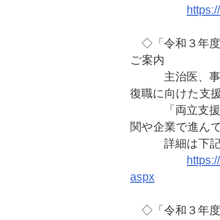
https:
◇「令和３年度
ご案内
主治医、事業場
復職に向けた支
「両立支援コー
関や企業で進ん
詳細は下記U
https:
aspx
◇「令和３年度