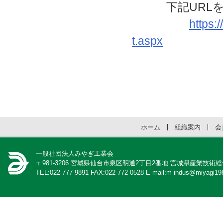
下記URLを
https:
t.aspx
ホーム
組織案内
会
一般社団法人みやぎ工業会
〒981-3206 宮城県仙台市泉区明通2丁目2番地 宮城県産業技術
TEL:022-777-9891 FAX:022-772-0528 E-mail:m-indus@miyagi198