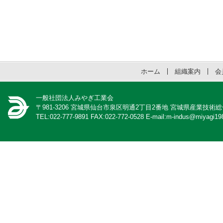
ホーム
組織案内
会
一般社団法人みやぎ工業会
〒981-3206 宮城県仙台市泉区明通2丁目2番地 宮城県産業技術
TEL:022-777-9891 FAX:022-772-0528 E-mail:m-indus@miyagi198