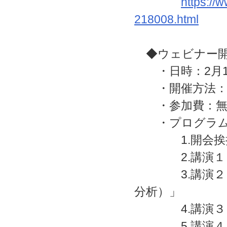
https://
218008.html
◆ウェビナー開
・日時：2月1日(月
・開催方法：オンラ
・参加費：無
・プログラム
1.開会挨
2.講演１「E
3.講演２「ラ
分析）」
4.講演３「ラ
5.講演４「海