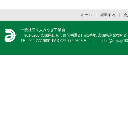
ホーム
組織案内
会
一般社団法人みやぎ工業会
〒981-3206 宮城県仙台市泉区明通2丁目2番地 宮城県産業技術
TEL:022-777-9891 FAX:022-772-0528 E-mail:m-indus@miyagi198