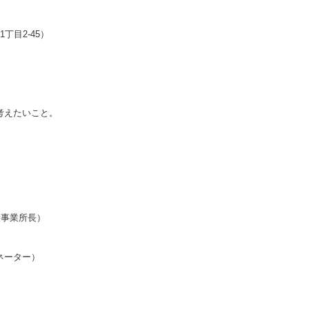
目2-45）
えたいこと。
事業所長）
ター）