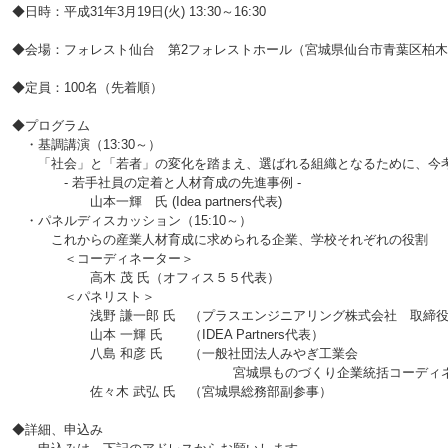
◆日時：平成31年3月19日(火) 13:30～16:30
◆会場：フォレスト仙台 第2フォレストホール（宮城県仙台市青葉区柏木1丁
◆定員：100名（先着順）
◆プログラム
・基調講演（13:30～）
「社会」と「若者」の変化を踏まえ、選ばれる組織となるために、今考
- 若手社員の定着と人材育成の先進事例 -
山本一輝 氏 (Idea partners代表)
・パネルディスカッション（15:10～）
これからの産業人材育成に求められる企業、学校それぞれの役割
＜コーディネーター＞
高木 茂 氏（オフィス５５代表）
＜パネリスト＞
浅野 謙一郎 氏 （プラスエンジニアリング株式会社 取締役
山本 一輝 氏 （IDEA Partners代表）
八島 和彦 氏 （一般社団法人みやぎ工業会
宮城県ものづくり企業統括コーディネー
佐々木 武弘 氏 （宮城県総務部副参事）
◆詳細、申込み