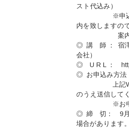
スト代込み）
※申込締切後
内を致しますの
案内に従っ
◎ 講 師 ： 
会社）
◎ U R L ： http:
◎ お申込み方法
上記Webペ
のうえ送信して
※お申し込み先：
◎ 締 切： 9
場合があります