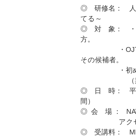
◎ 研修名： 
てる～
◎ 対 象： 
方。
・OJTでメ
その候補者。
・初めて後輩
（業種・職種
◎ 日 時： 平成
間）
◎ 会 場 ： NA
アクセス ：http:/
◎ 受講料： MI