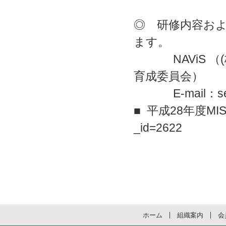
◎ 研修内容お
ます。
NAViS （(
育成委員会）
E-mail：semin
■ 平成28年度MISA
_id=2622
ホーム
組織案内
会