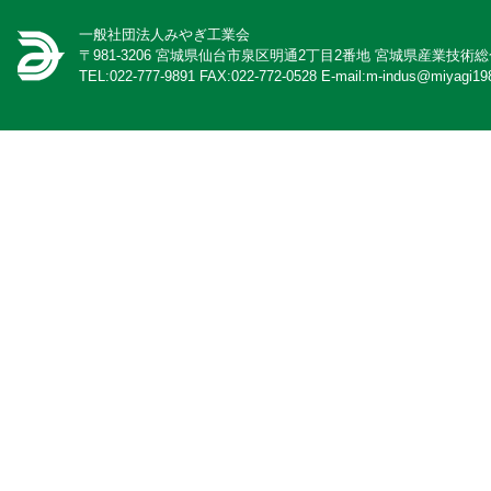
一般社団法人みやぎ工業会
〒981-3206 宮城県仙台市泉区明通2丁目2番地 宮城県産業技術
TEL:022-777-9891 FAX:022-772-0528 E-mail:m-indus@miyagi198