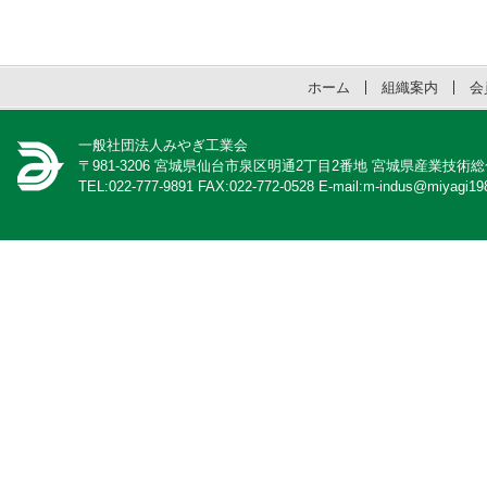
ホーム
組織案内
会
一般社団法人みやぎ工業会
〒981-3206 宮城県仙台市泉区明通2丁目2番地 宮城県産業技術
TEL:022-777-9891 FAX:022-772-0528 E-mail:m-indus@miyagi198