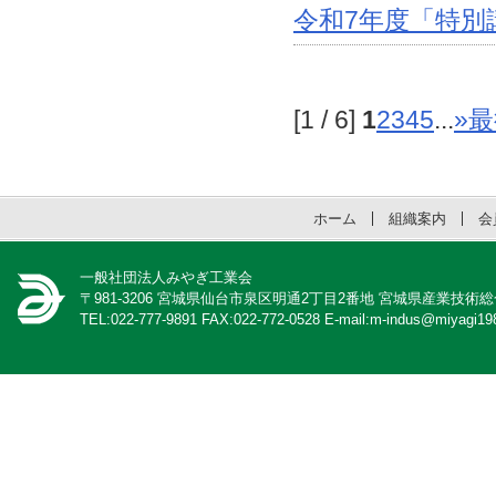
令和7年度「特別
[1 / 6]
1
2
3
4
5
...
»
最
ホーム
組織案内
会
一般社団法人みやぎ工業会
〒981-3206 宮城県仙台市泉区明通2丁目2番地 宮城県産業技術
TEL:022-777-9891 FAX:022-772-0528 E-mail:m-indus@miyagi198