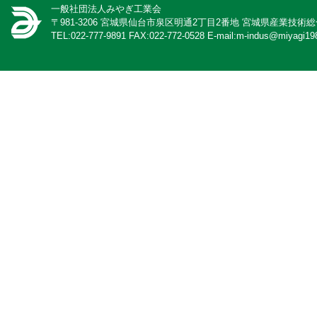
一般社団法人みやぎ工業会
〒981-3206 宮城県仙台市泉区明通2丁目2番地 宮城県産業技術
TEL:022-777-9891 FAX:022-772-0528 E-mail:m-indus@miyagi198