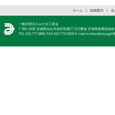
ホーム
組織案内
会
一般社団法人みやぎ工業会
〒981-3206 宮城県仙台市泉区明通2丁目2番地 宮城県産業技術
TEL:022-777-9891 FAX:022-772-0528 E-mail:m-indus@miyagi198