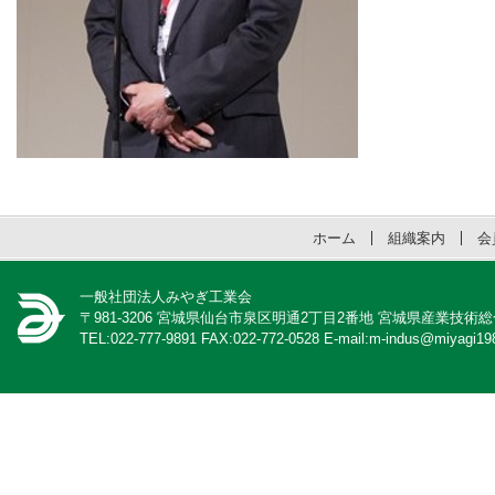
ホーム
組織案内
会
一般社団法人みやぎ工業会
〒981-3206 宮城県仙台市泉区明通2丁目2番地 宮城県産業技術
TEL:022-777-9891 FAX:022-772-0528 E-mail:m-indus@miyagi198