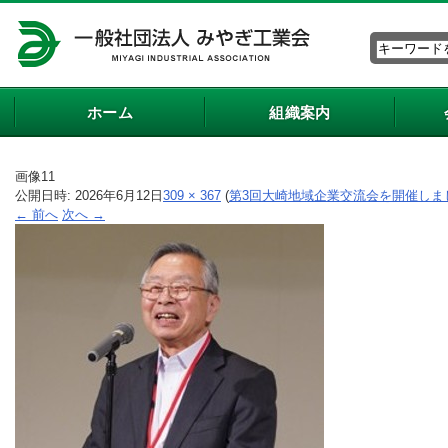
ホーム
組織案内
画像11
公開日時:
2026年6月12日
309 × 367
(
第3回大崎地域企業交流会を開催しまし
← 前へ
次へ →