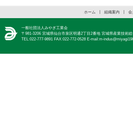
ホーム
組織案内
会
一般社団法人みやぎ工業会
〒981-3206 宮城県仙台市泉区明通2丁目2番地 宮城県産業技術
TEL:022-777-9891 FAX:022-772-0528 E-mail:m-indus@miyagi198