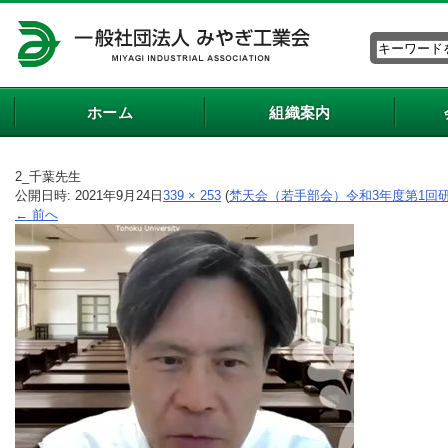
ホーム
組織案内
2_千葉先生
公開日時:
2021年9月24日
339 × 253
(
梵天会（若手部会）令和3年度第1回
← 前へ