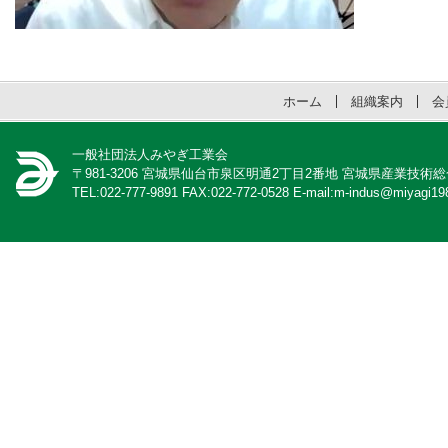
ホーム
組織案内
会
一般社団法人みやぎ工業会
〒981-3206 宮城県仙台市泉区明通2丁目2番地 宮城県産業技術
TEL:022-777-9891 FAX:022-772-0528 E-mail:m-indus@miyagi198