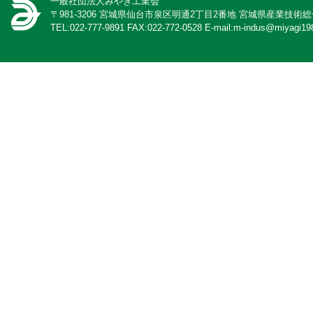
一般社団法人みやぎ工業会
〒981-3206 宮城県仙台市泉区明通2丁目2番地 宮城県産業技術
TEL:022-777-9891 FAX:022-772-0528 E-mail:m-indus@miyagi198