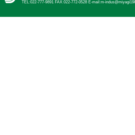
TEL:022-777-9891 FAX:022-772-0528 E-mail:m-indus@miyagi198