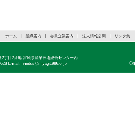
ホーム
組織案内
会員企業案内
法人情報公開
リンク集
区明通2丁目2番地 宮城県産業技術総合センター内
Co
528 E-mail:m-indus@miyagi1986.or.jp