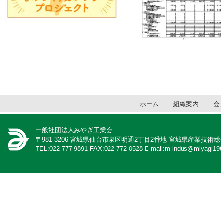
ホーム
組織案内
会
一般社団法人みやぎ工業会
〒981-3206 宮城県仙台市泉区明通2丁目2番地 宮城県産業技術
TEL:022-777-9891 FAX:022-772-0528 E-mail:m-indus@miyagi198