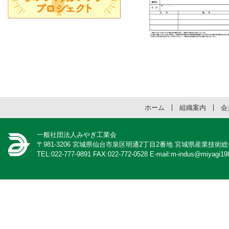
ホーム
組織案内
会
一般社団法人みやぎ工業会
〒981-3206 宮城県仙台市泉区明通2丁目2番地 宮城県産業技術
TEL:022-777-9891 FAX:022-772-0528 E-mail:m-indus@miyagi198