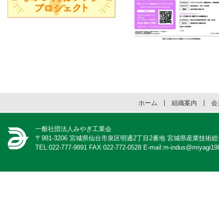
ホーム
組織案内
会
一般社団法人みやぎ工業会
〒981-3206 宮城県仙台市泉区明通2丁目2番地 宮城県産業技術
TEL:022-777-9891 FAX:022-772-0528 E-mail:m-indus@miyagi198