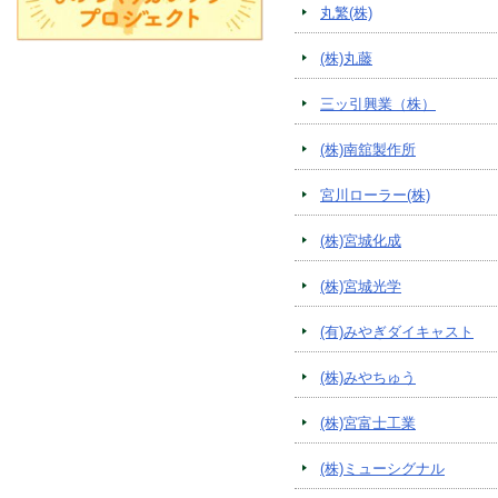
丸繁(株)
(株)丸藤
三ッ引興業（株）
(株)南舘製作所
宮川ローラー(株)
(株)宮城化成
(株)宮城光学
(有)みやぎダイキャスト
(株)みやちゅう
(株)宮富士工業
(株)ミューシグナル