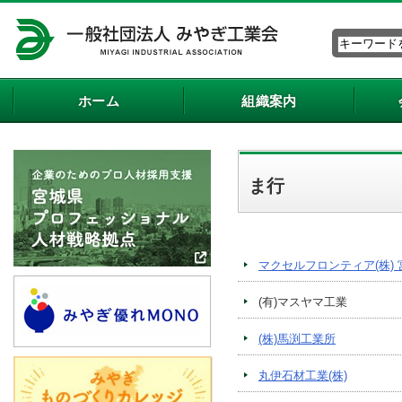
ホーム
組織案内
ま行
マクセルフロンティア(株)
(有)マスヤマ工業
(株)馬渕工業所
丸伊石材工業(株)