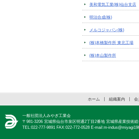
美和電気工業(株)仙台支店
明治合成(株)
メルコジャパン(株)
(株)本橋製作所 東北工場
(株)本山製作所
ホーム
組織案内
会
一般社団法人みやぎ工業会
〒981-3206 宮城県仙台市泉区明通2丁目2番地 宮城県産業技術
TEL:022-777-9891 FAX:022-772-0528 E-mail:m-indus@miyagi198